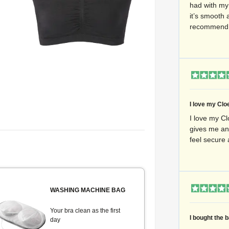
had with my 
it’s smooth 
recommend i
I love my Cloe
I love my Cl
gives me an
feel secure
WASHING MACHINE BAG
Your bra clean as the first
I bought the b
day