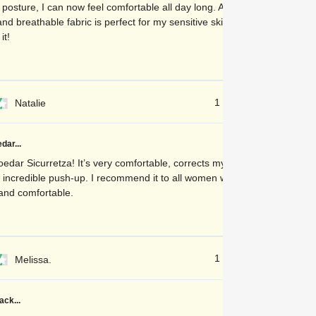
posture, I can now feel comfortable all day long. Additionally,
and breathable fabric is perfect for my sensitive skin. I
t!
1 dienu atpakaļ
Natalie
dar...
oedar Sicurretza! It’s very comfortable, corrects my posture and
 incredible push-up. I recommend it to all women who want to
 and comfortable.
1 dienu atpakaļ
Melissa.
ack...