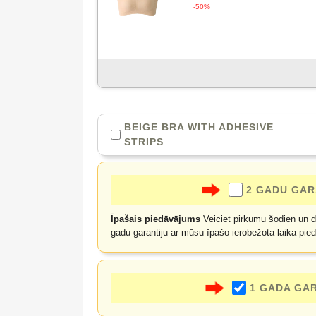
-50%
BEIGE BRA WITH ADHESIVE
STRIPS
2 GADU GAR
Īpašais piedāvājums
Veiciet pirkumu šodien un du
gadu garantiju ar mūsu īpašo ierobežota laika pie
1 GADA GA