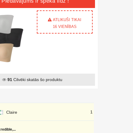
Piedāvājums ir spēkā līdz
!
ATLIKUŠI TIKAI
16
VIENĪBAS
91
Cilvēki skatās šo produktu
1 dienu atpakaļ
Claire
redible,...