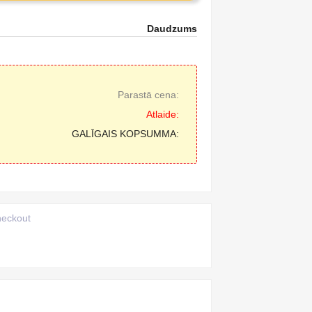
Daudzums
Parastā cena:
Atlaide:
GALĪGAIS KOPSUMMA:
heckout